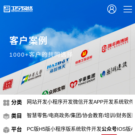
客户案例
1000+客户的共同选择
网站开发
小程序开发
微信开发
APP开发
系统软件
分类
智慧零售/电商
政务/集团/协会
教育/培训/财务
医院
类目
PC版
H5版
小程序版
系统软件开发
公众号
IOS版
A
平台