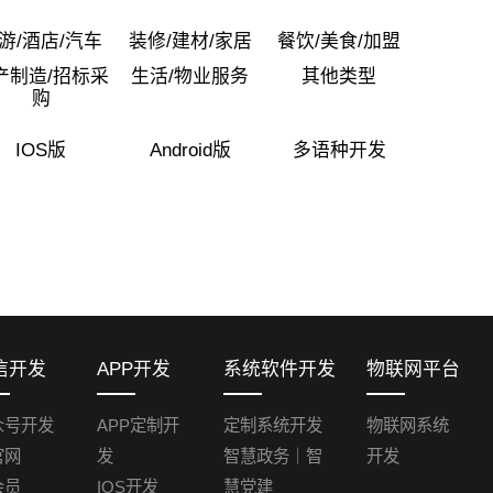
物联网系统开发
游/酒店/汽车
装修/建材/家居
餐饮/美食/加盟
数字政务
产制造/招标采
生活/物业服务
其他类型
智慧警用
购
链系统开发
IOS版
Android版
多语种开发
业
云服务器
电商设计
阿里云
腾讯云
百度云
GO设计
华为云
天翼云
SSL证书
设计
安全防护
负载均衡
信开发
APP开发
系统软件开发
物联网平台
作
众号开发
APP定制开
定制系统开发
物联网系统
官网
发
智慧政务｜智
开发
会员
IOS开发
慧党建