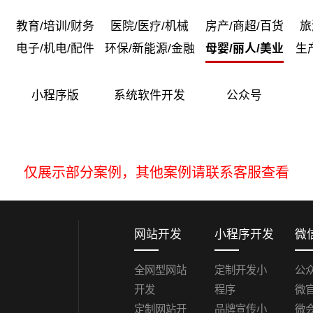
APP定制开发
IOS开发
定制系统开发
教育/培训/财务
医院/医疗/机械
房产/商超/百货
旅
Android开发
电商APP
智慧政务｜智慧党建
电子/机电/配件
环保/新能源/金融
母婴/丽人/美业
生
教育APP
直播APP
智慧医疗｜智慧教育
CRM系统
供应
小程序版
系统软件开发
公众号
智慧工地
智慧农
营销推广运营
品牌电商设计
仅展示部分案例，其他案例请联系客服查看
400电话办理
城市宣传VR全景
淘宝/天猫/京东/抖音
电商代运营
LO
企业VI设计
画册
网站开发
小程序开发
微
企业宣传片｜短视频制
全网型网站
定制开发小
公
开发
程序
微
定制网站开
品牌宣传小
微