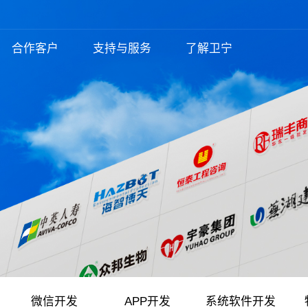
合作客户
支持与服务
了解卫宁
网站开发
智慧政务解决方案
网站开发
常见问题
关于我们
小程序开发
智慧医疗解决方案
小程序开发
信息化讲堂
新闻动态
全网型网站开发
公司介绍
企业文化
定制网站开发
定制开发小程序
业务动态
公司新
视频/直播/会议类解决方案
APP开发
智慧零售
系统软件开发
响应式网站开发
荣誉资质
发展历程
品牌宣传小程序
行业资讯
智慧房产
品牌电商设计
智慧教育
政务网站集约化平台
工作环境
团队风采
门户平台
电商｜智慧零售小程序
电子商城开发
手机站
智慧旅游｜酒店小程序
智慧美业
智慧酒旅
模版网站
智慧房产
教育培
APP开发
系统软件开发
微信开发
APP开发
系统软件开发