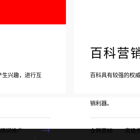
百科营
产生兴趣，进行互
百科具有较强的权
销利器。
  品牌词推广
全网营销        高建撰