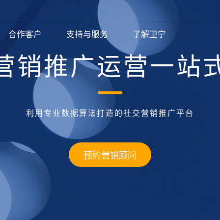
合作客户
支持与服务
了解卫宁
营销推广运营一站
网站开发
智慧政务解决方案
网站开发
常见问题
关于我们
小程序开发
智慧医疗解决方案
小程序开发
信息化讲堂
新闻动态
全网型网站开发
公司介绍
企业文化
定制网站开发
定制开发小程序
业务动态
公司新
视频/直播/会议类解决方案
APP开发
智慧零售
系统软件开发
响应式网站开发
荣誉资质
发展历程
品牌宣传小程序
行业资讯
利用专业数据算法打造的社交营销推广平台
智慧房产
品牌电商设计
智慧教育
政务网站集约化平台
工作环境
团队风采
门户平台
电商｜智慧零售小程序
电子商城开发
手机站
智慧旅游｜酒店小程序
智慧美业
智慧酒旅
预约营销顾问
模版网站
智慧房产
教育培
APP开发
系统软件开发