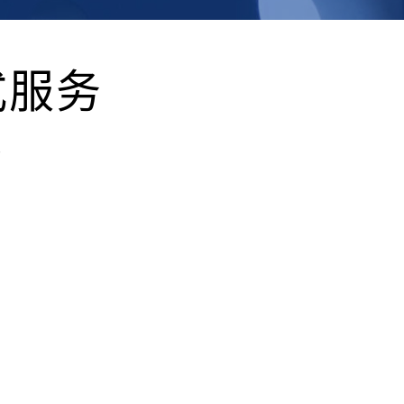
物联网系统开发
数字政务
智慧警用
式服务
链系统开发
业
台
云服务器
电商设计
阿里云
腾讯云
百度云
GO设计
华为云
天翼云
SSL证书
设计
安全防护
负载均衡
作