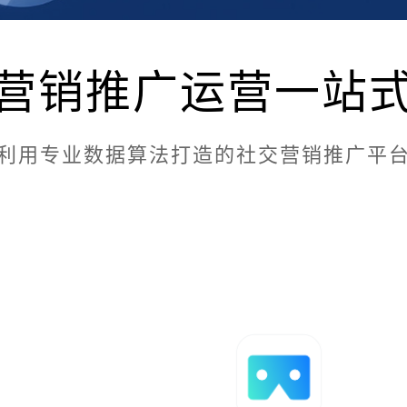
APP定制开发
IOS开发
定制系统开发
Android开发
电商APP
智慧政务｜智慧党建
教育APP
直播APP
智慧医疗｜智慧教育
营销推广运营一站
CRM系统
供应
智慧工地
智慧农
利用专业数据算法打造的社交营销推广平
营销推广运营
品牌电商设计
400电话办理
城市宣传VR全景
淘宝/天猫/京东/抖音
电商代运营
LO
企业VI设计
画册
企业宣传片｜短视频制