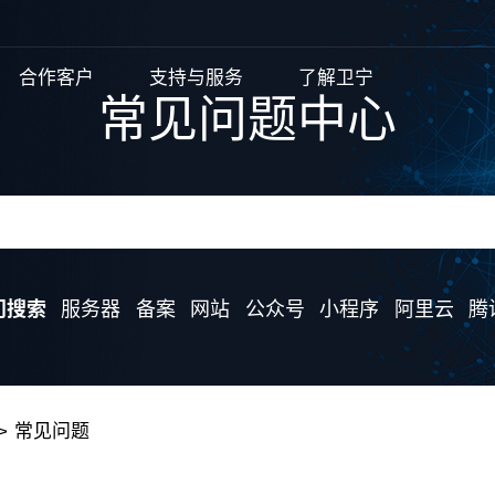
合作客户
支持与服务
了解卫宁
常见问题中心
常见问题中心
网站开发
智慧政务解决方案
网站开发
常见问题
关于我们
小程序开发
智慧医疗解决方案
小程序开发
信息化讲堂
新闻动态
全网型网站开发
公司介绍
企业文化
定制网站开发
定制开发小程序
业务动态
公司新
视频/直播/会议类解决方案
APP开发
智慧零售
系统软件开发
响应式网站开发
荣誉资质
发展历程
品牌宣传小程序
行业资讯
智慧房产
品牌电商设计
智慧教育
政务网站集约化平台
工作环境
团队风采
门户平台
电商｜智慧零售小程序
门搜索
门搜索
服务器
服务器
备案
备案
网站
网站
公众号
公众号
小程序
小程序
阿里云
阿里云
腾
腾
电子商城开发
手机站
智慧旅游｜酒店小程序
智慧美业
智慧酒旅
模版网站
智慧房产
教育培
常见问题
APP开发
系统软件开发