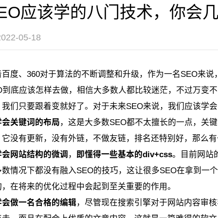
APP定制开发
IOS开发
定制系统开发
EO应该学的八门技术，你会
Android开发
电商APP
智慧政务｜智慧党建
教育APP
直播APP
智慧医疗｜智慧教育
2-05-18
CRM系统
供应
智慧工地
智慧农
着百度、360对于算法的不断调整和升级，作为一名SEO来
EO到底应该怎样去做，相信大多数人都比较迷茫，不过万变
营销推广运营
品牌电商设计
，我们只要跟着变就好了。对于未来SEO来说，我们应该学会
学会关键词的布局
，这是大多数SEO都不太擅长的一点，关
400电话办理
城市宣传VR全景
淘宝/天猫/京东/抖音
，它没有更新，没有外链，不做友链，排名还特别好，那么有
电商代运营
LO
学会网站结构的微调
，
即懂得一些基本的div+css
。目前网站
企业VI设计
画册
数情况下都没有融入SEO的技巧，这让很多SEO在拿到一个网
企业宣传片｜短视频制
构，在将来的优化过程中会起到至关重要的作用。
学会做一名合格的编辑
，尽管现在搜索引擎对于网站内容审核