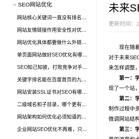
SEO网站优化
未来S
网站核心关键词一直没有排名怎
更新时间：202
么办
网站友情链接作用安全性对优化
维护影响
网站优化具体都要做什么外链多
现在随
样性
单页面网站做好SEO优化有哪些
对于未来S
作用
SEO知己知彼，打败竞争对手的
来怎样调整
第一：
5大法则！
关键字排名能在百度首页的九个
现了一个站
因素
网站安装SSL证书对SEO有哪些
第二：
影响
二级域名和子目录，哪个更有利
制作过程中多
于SEO
网站架构如何优化必须知道的要
微调网站结
第三：
素
企业网站SEO优化不再难，只因