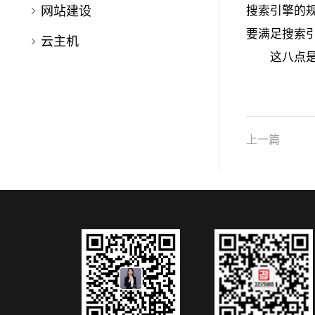
阿里云备案常见问题
网站建设
搜索引擎的
要满足搜索
炎黄服务器备案常见问题
优秀的网站设计、营销型网站需
云主机
这八点
美橙服务器备案电子化备案核验
要注意哪几点
影响企业网站制作时间的一些因
美橙互联橙云主机站点常见问题
教程
素
医院网站设计如何选择适合的主
色调？
网站建设中首图设计制作很重要
上一篇
互联网新经济推动经济转型，构
筑发展优势
企业服装网站建设怎么做，有哪
些建设要点
网站建设移动端重点维护指的是
什么
定制网站建设的好处与流程有哪
些？
网站建设失败的原因有哪些？快
来看看避免踩坑！
选择什么样的网站建设方式才最