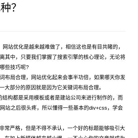
物联网系统开发
几种？
数字政务
智慧警用
链系统开发
业
说，网站优化是越来越难做了，相信这也是有目共睹的，
不离其中，只要我们掌握了搜索引擎的核心理论，无论将
云服务器
哪些技巧呢?
键词布局合理，网站优化起来会事半功倍，如果哪天你发
电商设计
阿里云
腾讯云
百度云
一大部分的原因就是因为它关键词布局合理。
GO设计
华为云
天翼云
SSL证书
的结构都是采用模板或者是建站公司来进行制作的，而
设计
安全防护
负载均衡
站之后很头疼，所以懂得一些基本的div+css，学会
作
非常严格，但是不得不承认，一个好的标题能够吸引大