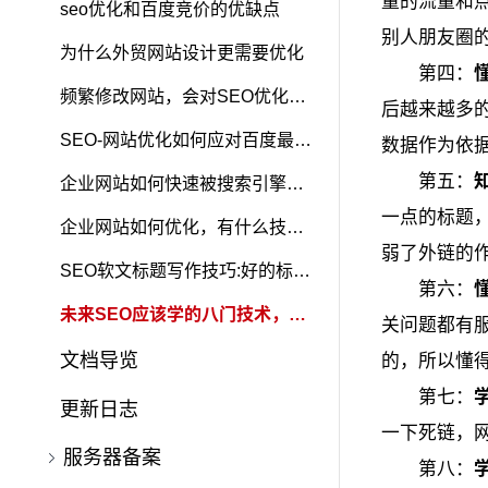
量的流量和
为有了这套方案
seo优化和百度竞价的优缺点
别人朋友圈
为什么外贸网站设计更需要优化
第四：
频繁修改网站，会对SEO优化有
后越来越多
什么影响?
SEO-网站优化如何应对百度最新
数据作为依
第五：
排名算法
企业网站如何快速被搜索引擎收
一点的标题
录
企业网站如何优化，有什么技巧
弱了外链的
需要掌握？
SEO软文标题写作技巧:好的标题
第六：
是靠这样想出来的
未来SEO应该学的八门技术，你
关问题都有
会几种？
文档导览
的，所以懂
第七：
更新日志
一下死链，
服务器备案
第八：