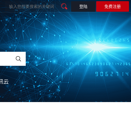
登陆
免费注册
微信开发
智慧工地解决方案
微信开发
联系我们
闻
公众号开发
联系我们
加入我们
微官网
智慧电商
物联网平台
微会员
微商城
电子名片
智慧餐饮
公众号运营维护｜政务数字化服务
讯云
讯云
训小程序
物联网平台