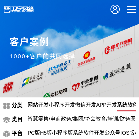
客户案例
1000+客户的共同选择
网站开发
小程序开发
微信开发
APP开发
系统软件
分类
智慧零售/电商
政务/集团/协会
教育/培训/财务
医院
类目
PC版
H5版
小程序版
系统软件开发
公众号
IOS版
A
平台