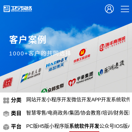
客户案例
1000+客户的共同选择
网站开发
小程序开发
微信开发
APP开发
系统软件
分类
智慧零售/电商
政务/集团/协会
教育/培训/财务
医院
类目
PC版
H5版
小程序版
系统软件开发
公众号
IOS版
A
平台