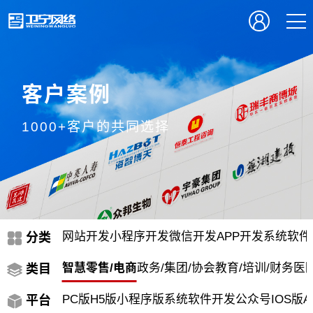
客户案例
1000+客户的共同选择
网站开发
小程序开发
微信开发
APP开发
系统软件
分类
智慧零售/电商
政务/集团/协会
教育/培训/财务
医院
类目
PC版
H5版
小程序版
系统软件开发
公众号
IOS版
A
平台